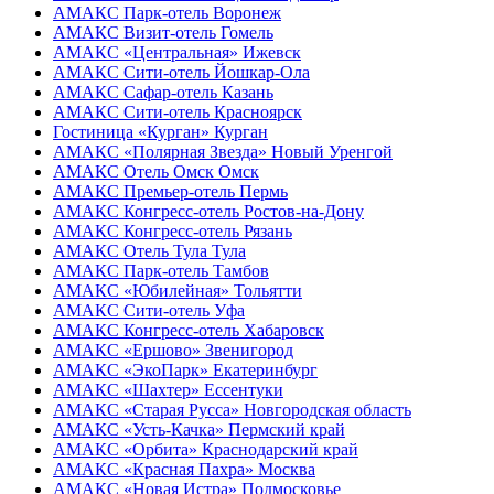
АМАКС Парк-отель
Воронеж
АМАКС Визит-отель
Гомель
АМАКС «‎Центральная»
Ижевск
АМАКС Сити-отель
Йошкар-Ола
АМАКС Сафар-отель
Казань
АМАКС Сити-отель
Красноярск
Гостиница «‎Курган»
Курган
АМАКС «Полярная Звезда»
Новый Уренгой
АМАКС Отель ‎Омск
Омск
АМАКС Премьер-отель
Пермь
АМАКС Конгресс-отель
Ростов-на-Дону
АМАКС Конгресс-отель
Рязань
АМАКС Отель Тула
Тула
АМАКС Парк-отель
Тамбов
АМАКС «‎Юбилейная»
Тольятти
АМАКС Сити-отель
Уфа
АМАКС Конгресс-отель
Хабаровск
АМАКС «Ершово»
Звенигород
АМАКС «ЭкоПарк»
Екатеринбург
АМАКС «‎Шахтер»
Ессентуки
АМАКС «‎Старая Русса»
Новгородская область
АМАКС «‎Усть-Качка»
Пермский край
АМАКС «‎Орбита»
Краснодарский край
АМАКС «‎Красная Пахра»
Москва
АМАКС «‎Новая Истра»
Подмосковье