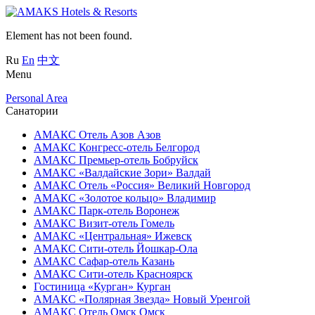
Element has not been found.
Ru
En
中文
Menu
Personal Area
Санатории
АМАКС Отель ‎Азов
Азов
АМАКС Конгресс-отель
Белгород
АМАКС Премьер-отель
Бобруйск
АМАКС «‎Валдайские Зори»
Валдай
АМАКС Отель «‎Россия»
Великий Новгород
АМАКС «‎Золотое кольцо»
Владимир
АМАКС Парк-отель
Воронеж
АМАКС Визит-отель
Гомель
АМАКС «‎Центральная»
Ижевск
АМАКС Сити-отель
Йошкар-Ола
АМАКС Сафар-отель
Казань
АМАКС Сити-отель
Красноярск
Гостиница «‎Курган»
Курган
АМАКС «Полярная Звезда»
Новый Уренгой
АМАКС Отель ‎Омск
Омск