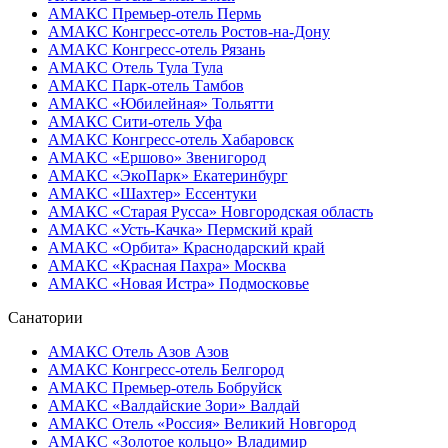
АМАКС Премьер-отель
Пермь
АМАКС Конгресс-отель
Ростов-на-Дону
АМАКС Конгресс-отель
Рязань
АМАКС Отель Тула
Тула
АМАКС Парк-отель
Тамбов
АМАКС «‎Юбилейная»
Тольятти
АМАКС Сити-отель
Уфа
АМАКС Конгресс-отель
Хабаровск
АМАКС «Ершово»
Звенигород
АМАКС «ЭкоПарк»
Екатеринбург
АМАКС «‎Шахтер»
Ессентуки
АМАКС «‎Старая Русса»
Новгородская область
АМАКС «‎Усть-Качка»
Пермский край
АМАКС «‎Орбита»
Краснодарский край
АМАКС «‎Красная Пахра»
Москва
АМАКС «‎Новая Истра»
Подмосковье
Санатории
АМАКС Отель ‎Азов
Азов
АМАКС Конгресс-отель
Белгород
АМАКС Премьер-отель
Бобруйск
АМАКС «‎Валдайские Зори»
Валдай
АМАКС Отель «‎Россия»
Великий Новгород
АМАКС «‎Золотое кольцо»
Владимир