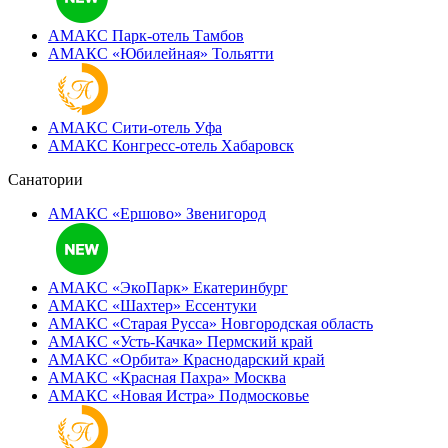
АМАКС Парк-отель
Тамбов
АМАКС «‎Юбилейная»
Тольятти
АМАКС Сити-отель
Уфа
АМАКС Конгресс-отель
Хабаровск
Санатории
АМАКС «Ершово»
Звенигород
АМАКС «ЭкоПарк»
Екатеринбург
АМАКС «‎Шахтер»
Ессентуки
АМАКС «‎Старая Русса»
Новгородская область
АМАКС «‎Усть-Качка»
Пермский край
АМАКС «‎Орбита»
Краснодарский край
АМАКС «‎Красная Пахра»
Москва
АМАКС «‎Новая Истра»
Подмосковье