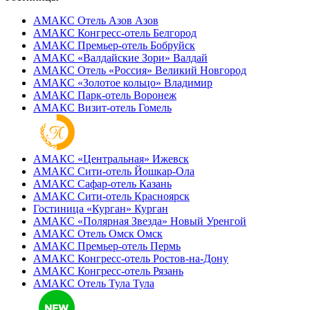
АМАКС Отель ‎Азов
Азов
АМАКС Конгресс-отель
Белгород
АМАКС Премьер-отель
Бобруйск
АМАКС «‎Валдайские Зори»
Валдай
АМАКС Отель «‎Россия»
Великий Новгород
АМАКС «‎Золотое кольцо»
Владимир
АМАКС Парк-отель
Воронеж
АМАКС Визит-отель
Гомель
АМАКС «‎Центральная»
Ижевск
АМАКС Сити-отель
Йошкар-Ола
АМАКС Сафар-отель
Казань
АМАКС Сити-отель
Красноярск
Гостиница «‎Курган»
Курган
АМАКС «Полярная Звезда»
Новый Уренгой
АМАКС Отель ‎Омск
Омск
АМАКС Премьер-отель
Пермь
АМАКС Конгресс-отель
Ростов-на-Дону
АМАКС Конгресс-отель
Рязань
АМАКС Отель Тула
Тула