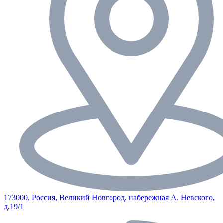
173000, Россия, Великий Новгород, набережная А. Невского,
д.19/1