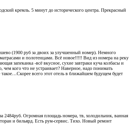
одский кремль. 5 минут до исторического центра. Прекрасный
ешево (1900 руб за двоих за улучшенный номер). Немного
атрасами и полотенцами. Всё новое!!!!! Вид из номера на реку
ающая запеканка -всё вкусное, сухие завтраки куча колбасы и
ю, чем кого что не устраивает? Наверное, надо понимать
ще такое…Скорее всего этот отель в ближайшем будущем будет
а 2484руб. Огромная площадь номера, тв, холодильник, ванная
сторан и бильярд. Есть рум-сервис. Тихо. Новый ремонт