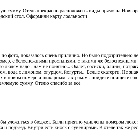
ую сумму. Отель прекрасно расположен - виды прямо на Новгор
едский стол. Оформили карту лояльности
и по фото, показалось очень прилично. Но было подозрительно д
 номер, с белоснежными простынями, с такими же белоснежными м
о людям надо - нам не понятно... Омлет, сосиски, блины, потряс
ом, вода с лимоном, огурцом, йогурты... Белые скатерти. Не зна
двоих в новом номере и шикарным завтраком - пойдите поищите е
иемлемую сумму. Отелю спасибо за всё
обы уложиться в бюджет. Были приятно удивлены номером люкс з
а и подъезд. Внутри есть киоск с сувенирами. В отеле так же ре