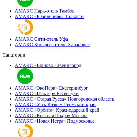
АМАКС Парк-отель
Тамбов
АМАКС «‎Юбилейная»
Тольятти
АМАКС Сити-отель
Уфа
АМАКС Конгресс-отель
Хабаровск
Санатории
АМАКС «Ершово»
Звенигород
АМАКС «ЭкоПарк»
Екатеринбург
АМАКС «‎Шахтер»
Ессентуки
АМАКС «‎Старая Русса»
Новгородская область
АМАКС «‎Усть-Качка»
Пермский край
АМАКС «‎Орбита»
Краснодарский край
АМАКС «‎Красная Пахра»
Москва
АМАКС «‎Новая Истра»
Подмосковье