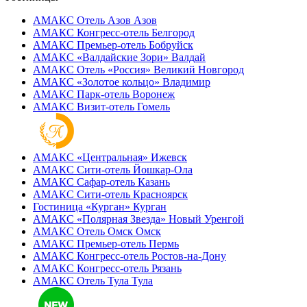
АМАКС Отель ‎Азов
Азов
АМАКС Конгресс-отель
Белгород
АМАКС Премьер-отель
Бобруйск
АМАКС «‎Валдайские Зори»
Валдай
АМАКС Отель «‎Россия»
Великий Новгород
АМАКС «‎Золотое кольцо»
Владимир
АМАКС Парк-отель
Воронеж
АМАКС Визит-отель
Гомель
АМАКС «‎Центральная»
Ижевск
АМАКС Сити-отель
Йошкар-Ола
АМАКС Сафар-отель
Казань
АМАКС Сити-отель
Красноярск
Гостиница «‎Курган»
Курган
АМАКС «Полярная Звезда»
Новый Уренгой
АМАКС Отель ‎Омск
Омск
АМАКС Премьер-отель
Пермь
АМАКС Конгресс-отель
Ростов-на-Дону
АМАКС Конгресс-отель
Рязань
АМАКС Отель Тула
Тула