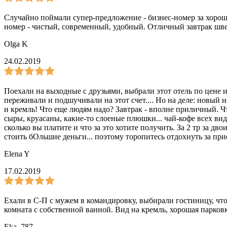
Случайно поймали супер-предложение - бизнес-номер за хорош
номер - чистый, современный, удобный. Отличный завтрак шв
Olga K
24.02.2019
Поехали на выходные с друзьями, выбрали этот отель по цене 
переживали и подшучивали на этот счет.... Но на деле: новый
и кремль! Что еще людям надо? Завтрак - вполне приличный. Чт
сыры, круасаны, какие-то слоеные плюшки... чай-кофе всех вид
сколько вы платите и что за это хотите получить. За 2 тр за 
стоить бОльшие деньги... поэтому торопитесь отдохнуть за пр
Elena Y
17.02.2019
Ехали в С-П с мужем в командировку, выбирали гостиницу, чт
комната с собственной ванной. Вид на кремль, хорошая парковк
Eka_787