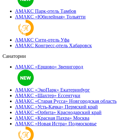
АМАКС Парк-отель
Тамбов
АМАКС «‎Юбилейная»
Тольятти
АМАКС Сити-отель
Уфа
АМАКС Конгресс-отель
Хабаровск
Санатории
АМАКС «Ершово»
Звенигород
АМАКС «ЭкоПарк»
Екатеринбург
АМАКС «‎Шахтер»
Ессентуки
АМАКС «‎Старая Русса»
Новгородская область
АМАКС «‎Усть-Качка»
Пермский край
АМАКС «‎Орбита»
Краснодарский край
АМАКС «‎Красная Пахра»
Москва
АМАКС «‎Новая Истра»
Подмосковье