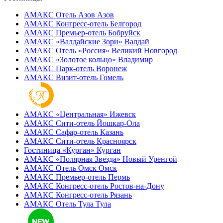
АМАКС Отель ‎Азов
Азов
АМАКС Конгресс-отель
Белгород
АМАКС Премьер-отель
Бобруйск
АМАКС «‎Валдайские Зори»
Валдай
АМАКС Отель «‎Россия»
Великий Новгород
АМАКС «‎Золотое кольцо»
Владимир
АМАКС Парк-отель
Воронеж
АМАКС Визит-отель
Гомель
АМАКС «‎Центральная»
Ижевск
АМАКС Сити-отель
Йошкар-Ола
АМАКС Сафар-отель
Казань
АМАКС Сити-отель
Красноярск
Гостиница «‎Курган»
Курган
АМАКС «Полярная Звезда»
Новый Уренгой
АМАКС Отель ‎Омск
Омск
АМАКС Премьер-отель
Пермь
АМАКС Конгресс-отель
Ростов-на-Дону
АМАКС Конгресс-отель
Рязань
АМАКС Отель Тула
Тула