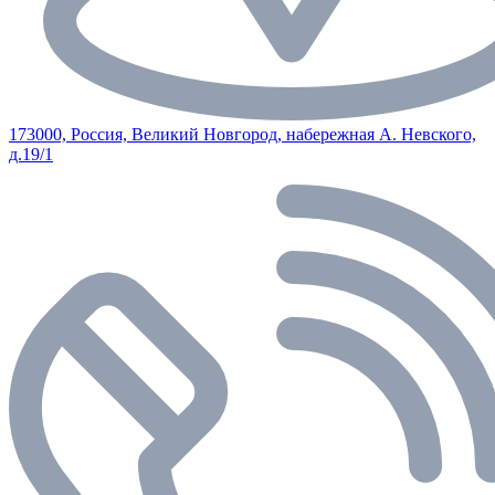
173000, Россия, Великий Новгород, набережная А. Невского,
д.19/1