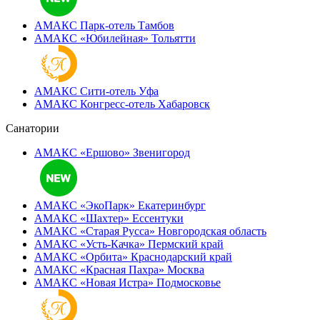
АМАКС Парк-отель
Тамбов
АМАКС «‎Юбилейная»
Тольятти
АМАКС Сити-отель
Уфа
АМАКС Конгресс-отель
Хабаровск
Санатории
АМАКС «Ершово»
Звенигород
АМАКС «ЭкоПарк»
Екатеринбург
АМАКС «‎Шахтер»
Ессентуки
АМАКС «‎Старая Русса»
Новгородская область
АМАКС «‎Усть-Качка»
Пермский край
АМАКС «‎Орбита»
Краснодарский край
АМАКС «‎Красная Пахра»
Москва
АМАКС «‎Новая Истра»
Подмосковье