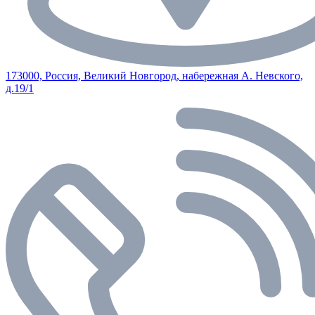
173000, Россия, Великий Новгород, набережная А. Невского,
д.19/1