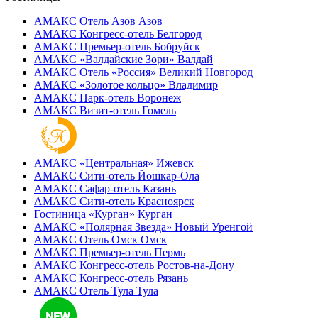
АМАКС Отель ‎Азов
Азов
АМАКС Конгресс-отель
Белгород
АМАКС Премьер-отель
Бобруйск
АМАКС «‎Валдайские Зори»
Валдай
АМАКС Отель «‎Россия»
Великий Новгород
АМАКС «‎Золотое кольцо»
Владимир
АМАКС Парк-отель
Воронеж
АМАКС Визит-отель
Гомель
АМАКС «‎Центральная»
Ижевск
АМАКС Сити-отель
Йошкар-Ола
АМАКС Сафар-отель
Казань
АМАКС Сити-отель
Красноярск
Гостиница «‎Курган»
Курган
АМАКС «Полярная Звезда»
Новый Уренгой
АМАКС Отель ‎Омск
Омск
АМАКС Премьер-отель
Пермь
АМАКС Конгресс-отель
Ростов-на-Дону
АМАКС Конгресс-отель
Рязань
АМАКС Отель Тула
Тула