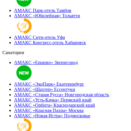
АМАКС Парк-отель
Тамбов
АМАКС «‎Юбилейная»
Тольятти
АМАКС Сити-отель
Уфа
АМАКС Конгресс-отель
Хабаровск
Санатории
АМАКС «Ершово»
Звенигород
АМАКС «ЭкоПарк»
Екатеринбург
АМАКС «‎Шахтер»
Ессентуки
АМАКС «‎Старая Русса»
Новгородская область
АМАКС «‎Усть-Качка»
Пермский край
АМАКС «‎Орбита»
Краснодарский край
АМАКС «‎Красная Пахра»
Москва
АМАКС «‎Новая Истра»
Подмосковье