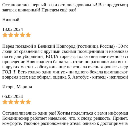
Остановились первый раз и остались довольны! Все предусмотр
завтрак шикарный! Приедем ещё раз!
Николай
13.02.2024
Перед поездкой в Великий Новгород (гостиница Россия) - 30-г
люди от сравнения с другими своими посещениями и избалован
посещали уборщицы, ВОДА горячая, только вначале немного сп
проведение Новогоднего банкета: - отлично расположили всех 
в других местах - обслуживание персонала очень хорошее - 
ГОД !!! Есть только один минус - ни одного бокала шампанско
вовремя всех нас обирал, оценка 5. Автобус - китаец - неплох
Игорь, Марина
06.02.2024
Останавливались один раз! Хотим поделиться с вами информац
Кондиционер работает идеально, что, к слову, редкость. Прив
комфорте. Удобное расположение отеля: близко к достопримеча