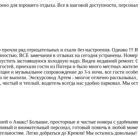
ено для хорошего отдыха. Все в шаговой доступности, персонал
о прочли ряд отрицательных и ехали без настроения. Однако !!
ностью. ВСЕ замечания в отзывах на сегодня устранены. Номер 
устить застоявшуюся холодную надо. Виден недавний ремонт. Об
гостей, приехали гости из Питера и было много местных жителей
ведущие и музыкальное сопровождение до 3-х ночи, все гости
го не выпили. Экскурсовод Артем - многое отлично рассказывал,
ой, чистый и теплый, водитель всегда нас удобно парковал. Мы о
ией о Амакс! Большие, просторные и чистые номера с удобными
етливый и внимательный персонал, готовый помочь в любой момен
тельностям. Легко добраться до Кремля! Мы остались довольны!