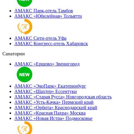
АМАКС Парк-отель
Тамбов
АМАКС «‎Юбилейная»
Тольятти
АМАКС Сити-отель
Уфа
АМАКС Конгресс-отель
Хабаровск
Санатории
АМАКС «Ершово»
Звенигород
АМАКС «ЭкоПарк»
Екатеринбург
АМАКС «‎Шахтер»
Ессентуки
АМАКС «‎Старая Русса»
Новгородская область
АМАКС «‎Усть-Качка»
Пермский край
АМАКС «‎Орбита»
Краснодарский край
АМАКС «‎Красная Пахра»
Москва
АМАКС «‎Новая Истра»
Подмосковье