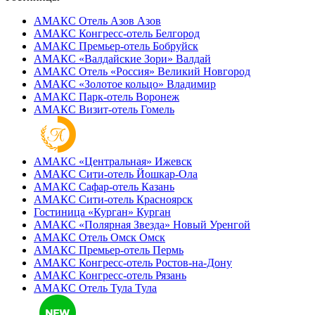
АМАКС Отель ‎Азов
Азов
АМАКС Конгресс-отель
Белгород
АМАКС Премьер-отель
Бобруйск
АМАКС «‎Валдайские Зори»
Валдай
АМАКС Отель «‎Россия»
Великий Новгород
АМАКС «‎Золотое кольцо»
Владимир
АМАКС Парк-отель
Воронеж
АМАКС Визит-отель
Гомель
АМАКС «‎Центральная»
Ижевск
АМАКС Сити-отель
Йошкар-Ола
АМАКС Сафар-отель
Казань
АМАКС Сити-отель
Красноярск
Гостиница «‎Курган»
Курган
АМАКС «Полярная Звезда»
Новый Уренгой
АМАКС Отель ‎Омск
Омск
АМАКС Премьер-отель
Пермь
АМАКС Конгресс-отель
Ростов-на-Дону
АМАКС Конгресс-отель
Рязань
АМАКС Отель Тула
Тула