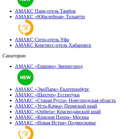
АМАКС Парк-отель
Тамбов
АМАКС «‎Юбилейная»
Тольятти
АМАКС Сити-отель
Уфа
АМАКС Конгресс-отель
Хабаровск
Санатории
АМАКС «Ершово»
Звенигород
АМАКС «ЭкоПарк»
Екатеринбург
АМАКС «‎Шахтер»
Ессентуки
АМАКС «‎Старая Русса»
Новгородская область
АМАКС «‎Усть-Качка»
Пермский край
АМАКС «‎Орбита»
Краснодарский край
АМАКС «‎Красная Пахра»
Москва
АМАКС «‎Новая Истра»
Подмосковье