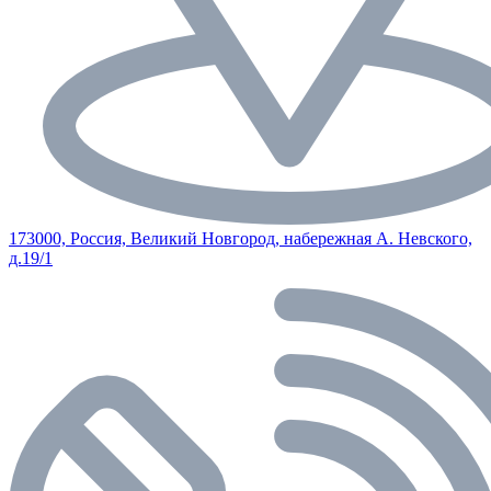
173000, Россия, Великий Новгород, набережная А. Невского,
д.19/1