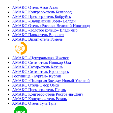
АМАКС Отель ‎Азов
Азов
АМАКС Конгресс-отель
Белгород
АМАКС Премьер-отель
Бобруйск
АМАКС «‎Валдайские Зори»
Валдай
АМАКС Отель «‎Россия»
Великий Новгород
АМАКС «‎Золотое кольцо»
Владимир
АМАКС Парк-отель
Воронеж
АМАКС Визит-отель
Гомель
АМАКС «‎Центральная»
Ижевск
АМАКС Сити-отель
Йошкар-Ола
АМАКС Сафар-отель
Казань
АМАКС Сити-отель
Красноярск
Гостиница «‎Курган»
Курган
АМАКС «Полярная Звезда»
Новый Уренгой
АМАКС Отель ‎Омск
Омск
АМАКС Премьер-отель
Пермь
АМАКС Конгресс-отель
Ростов-на-Дону
АМАКС Конгресс-отель
Рязань
АМАКС Отель Тула
Тула