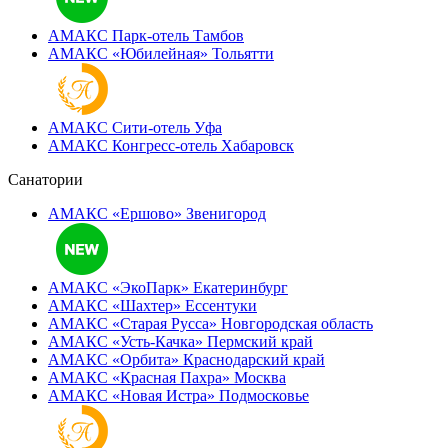
АМАКС Парк-отель
Тамбов
АМАКС «‎Юбилейная»
Тольятти
АМАКС Сити-отель
Уфа
АМАКС Конгресс-отель
Хабаровск
Санатории
АМАКС «Ершово»
Звенигород
АМАКС «ЭкоПарк»
Екатеринбург
АМАКС «‎Шахтер»
Ессентуки
АМАКС «‎Старая Русса»
Новгородская область
АМАКС «‎Усть-Качка»
Пермский край
АМАКС «‎Орбита»
Краснодарский край
АМАКС «‎Красная Пахра»
Москва
АМАКС «‎Новая Истра»
Подмосковье