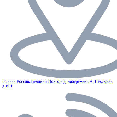
173000, Россия, Великий Новгород, набережная А. Невского,
д.19/1