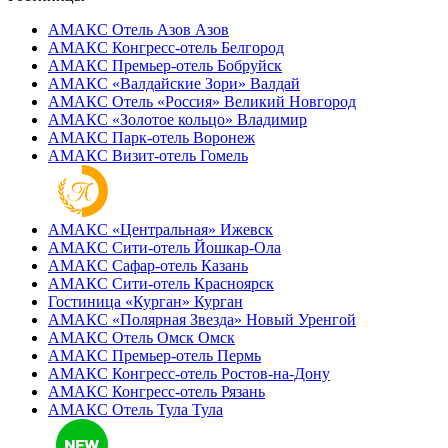
АМАКС Отель ‎Азов
Азов
АМАКС Конгресс-отель
Белгород
АМАКС Премьер-отель
Бобруйск
АМАКС «‎Валдайские Зори»
Валдай
АМАКС Отель «‎Россия»
Великий Новгород
АМАКС «‎Золотое кольцо»
Владимир
АМАКС Парк-отель
Воронеж
АМАКС Визит-отель
Гомель
АМАКС «‎Центральная»
Ижевск
АМАКС Сити-отель
Йошкар-Ола
АМАКС Сафар-отель
Казань
АМАКС Сити-отель
Красноярск
Гостиница «‎Курган»
Курган
АМАКС «Полярная Звезда»
Новый Уренгой
АМАКС Отель ‎Омск
Омск
АМАКС Премьер-отель
Пермь
АМАКС Конгресс-отель
Ростов-на-Дону
АМАКС Конгресс-отель
Рязань
АМАКС Отель Тула
Тула